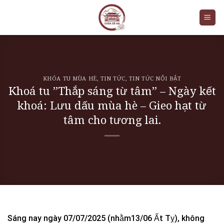
Skip
to
content
KHÓA TU MÙA HÈ
,
TIN TỨC
,
TIN TỨC NỔI BẬT
Khoá tu ”Thắp sáng từ tâm” – Ngày kết
khoá: Lưu dấu mùa hè – Gieo hạt từ
tâm cho tương lai.
Sáng nay ngày 07/07/2025 (nhằm13/06 Ất Tỵ), không