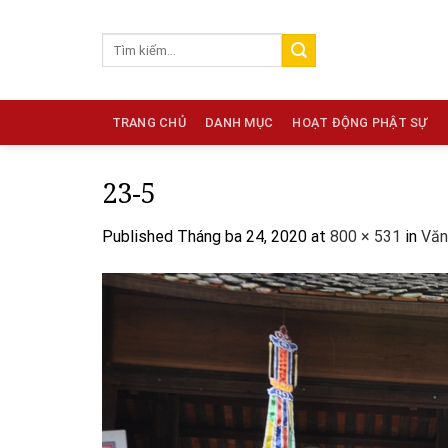
Skip
to
content
TRANG CHỦ
DANH MỤC
HOẠT ĐỘNG PHẬT SỰ
23-5
Published
Tháng ba 24, 2020
at
800 × 531
in
Văn