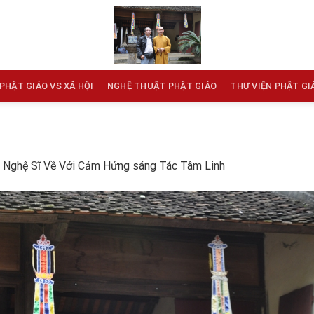
PHẬT GIÁO VS XÃ HỘI
NGHỆ THUẬT PHẬT GIÁO
THƯ VIỆN PHẬT GI
 Nghệ Sĩ Về Với Cảm Hứng sáng Tác Tâm Linh