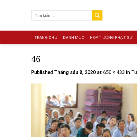
Skip
to
content
TRANG CHỦ
DANH MỤC
HOẠT ĐỘNG PHẬT SỰ
46
Published
Tháng sáu 8, 2020
at
650 × 433
in
Tu