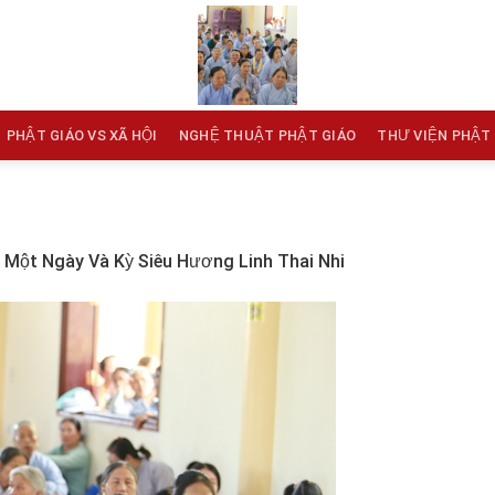
PHẬT GIÁO VS XÃ HỘI
NGHỆ THUẬT PHẬT GIÁO
THƯ VIỆN PHẬT
 Một Ngày Và Kỳ Siêu Hương Linh Thai Nhi