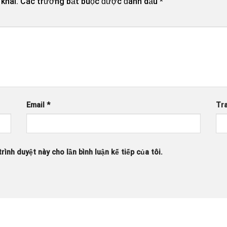
khai.
Các trường bắt buộc được đánh dấu
*
Email
*
Tr
rình duyệt này cho lần bình luận kế tiếp của tôi.