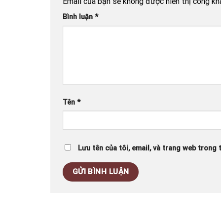
Email của bạn sẽ không được hiển thị công kha
Bình luận
*
Tên
*
Lưu tên của tôi, email, và trang web trong t