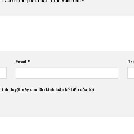
i.
Các trường bắt buộc được đánh dấu
*
Email
*
Tr
rình duyệt này cho lần bình luận kế tiếp của tôi.