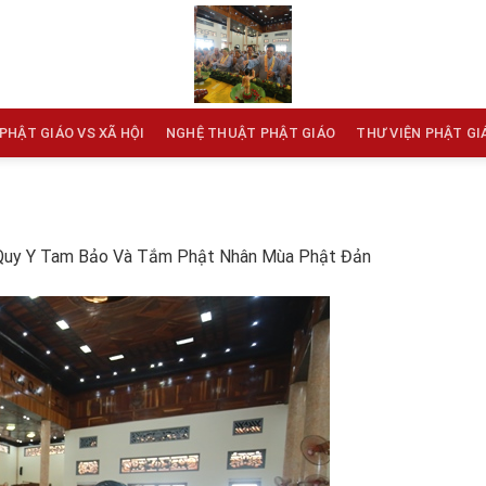
PHẬT GIÁO VS XÃ HỘI
NGHỆ THUẬT PHẬT GIÁO
THƯ VIỆN PHẬT GI
Quy Y Tam Bảo Và Tắm Phật Nhân Mùa Phật Đản