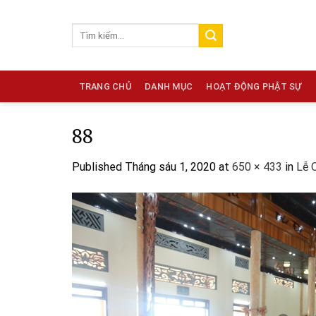
Skip
to
content
TRANG CHỦ
DANH MỤC
HOẠT ĐỘNG PHẬT SỰ
88
Published
Tháng sáu 1, 2020
at
650 × 433
in
Lễ 