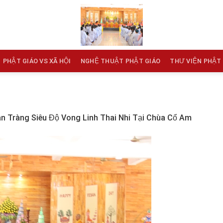
PHẬT GIÁO VS XÃ HỘI
NGHỆ THUẬT PHẬT GIÁO
THƯ VIỆN PHẬT
n Tràng Siêu Độ Vong Linh Thai Nhi Tại Chùa Cổ Am