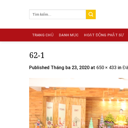
Skip
to
content
TRANG CHỦ
DANH MỤC
HOẠT ĐỘNG PHẬT SỰ
62-1
Published
Tháng ba 23, 2020
at
650 × 433
in
Đà