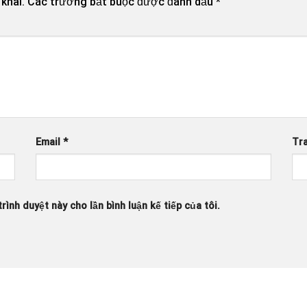
khai.
Các trường bắt buộc được đánh dấu
*
Email
*
Tr
rình duyệt này cho lần bình luận kế tiếp của tôi.