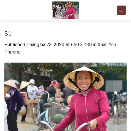
Skip
to
content
31
Published
Tháng ba 23, 2020
at
650 × 430
in
Xuân Yêu
Thương