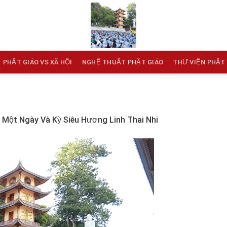
PHẬT GIÁO VS XÃ HỘI
NGHỆ THUẬT PHẬT GIÁO
THƯ VIỆN PHẬT
 Một Ngày Và Kỳ Siêu Hương Linh Thai Nhi