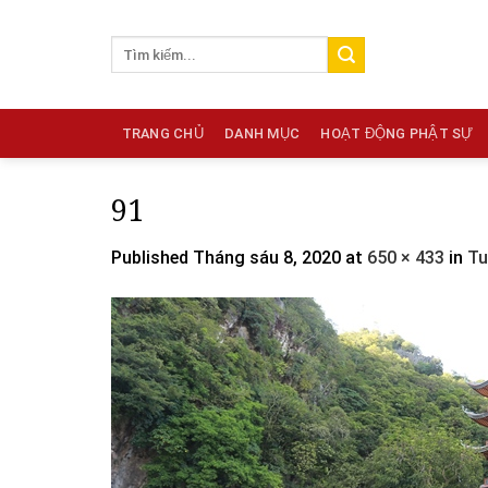
Skip
to
content
TRANG CHỦ
DANH MỤC
HOẠT ĐỘNG PHẬT SỰ
91
Published
Tháng sáu 8, 2020
at
650 × 433
in
Tu