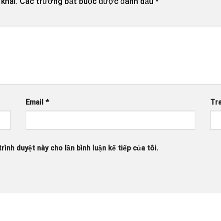
khai.
Các trường bắt buộc được đánh dấu
*
Email
*
Tr
rình duyệt này cho lần bình luận kế tiếp của tôi.