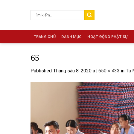
Skip
to
content
TRANG CHỦ
DANH MỤC
HOẠT ĐỘNG PHẬT SỰ
65
Published
Tháng sáu 8, 2020
at
650 × 433
in
Tu 