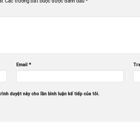
i.
Các trường bắt buộc được đánh dấu
*
Email
*
Tr
rình duyệt này cho lần bình luận kế tiếp của tôi.