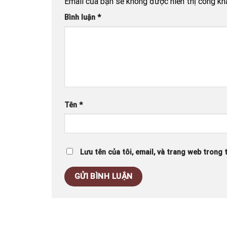
Email của bạn sẽ không được hiển thị công kha
Bình luận
*
Tên
*
Lưu tên của tôi, email, và trang web trong t