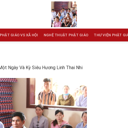
PHẬT GIÁO VS XÃ HỘI
NGHỆ THUẬT PHẬT GIÁO
THƯ VIỆN PHẬT GI
Một Ngày Và Kỳ Siêu Hương Linh Thai Nhi