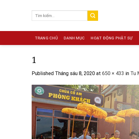
Skip
to
content
TRANG CHỦ
DANH MỤC
HOẠT ĐỘNG PHẬT SỰ
1
Published
Tháng sáu 8, 2020
at
650 × 433
in
Tu 