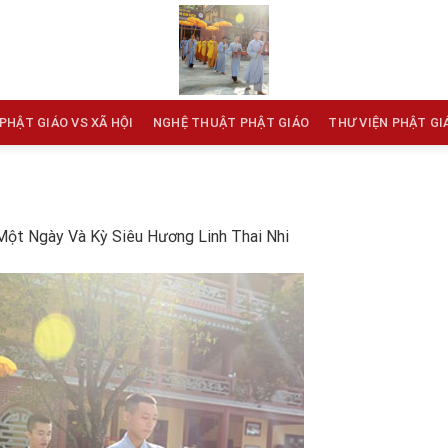
PHẬT GIÁO VS XÃ HỘI
NGHỆ THUẬT PHẬT GIÁO
THƯ VIỆN PHẬT GI
Một Ngày Và Kỳ Siêu Hương Linh Thai Nhi