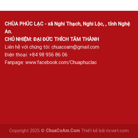
CHÙA PHÚC LẠC - xã Nghi Thạch, Nghi Lộc, , tỉnh Nghệ
An.
CHỦ NHIỆM: ĐẠI ĐỨC THÍCH TÂM THÀNH
Liên hệ với chúng tôi:
chuacoam@gmail.com
Điện thoại: +84 98 956 86 06
Fanpage:
www.facebook.com/Chuaphuclac
Copyright 2025 ©
ChuaCoAm.Com
Thiết kế bởi
itcviet.com