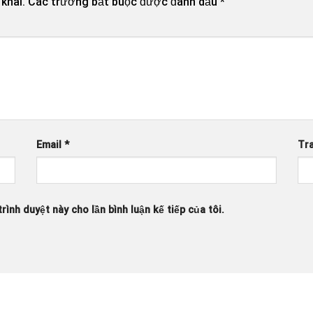
khai.
Các trường bắt buộc được đánh dấu
*
Email
*
Tr
rình duyệt này cho lần bình luận kế tiếp của tôi.