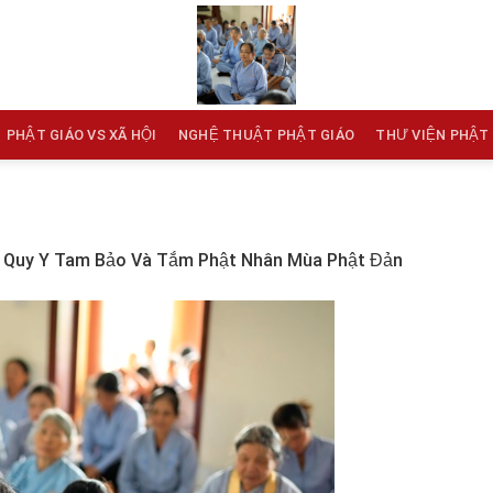
PHẬT GIÁO VS XÃ HỘI
NGHỆ THUẬT PHẬT GIÁO
THƯ VIỆN PHẬT
 Quy Y Tam Bảo Và Tắm Phật Nhân Mùa Phật Đản