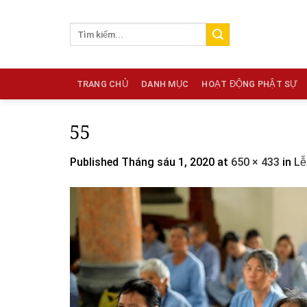
Skip
to
content
TRANG CHỦ
DANH MỤC
HOẠT ĐỘNG PHẬT SỰ
55
Published
Tháng sáu 1, 2020
at
650 × 433
in
Lễ