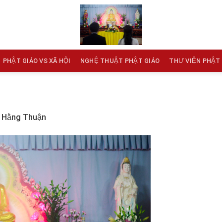
PHẬT GIÁO VS XÃ HỘI
NGHỆ THUẬT PHẬT GIÁO
THƯ VIỆN PHẬT
 Hằng Thuận