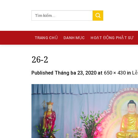
Skip
to
content
TRANG CHỦ
DANH MỤC
HOẠT ĐỘNG PHẬT SỰ
26-2
Published
Tháng ba 23, 2020
at
650 × 430
in
Lễ