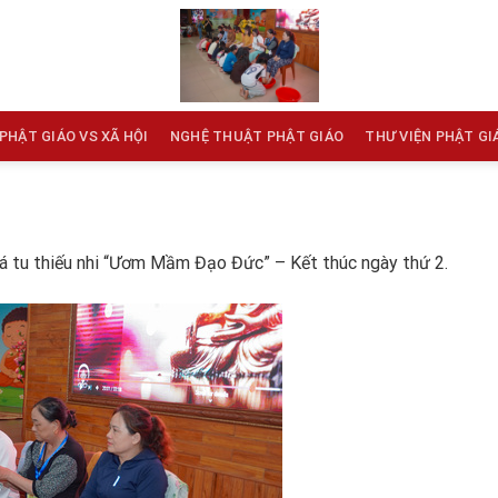
PHẬT GIÁO VS XÃ HỘI
NGHỆ THUẬT PHẬT GIÁO
THƯ VIỆN PHẬT GI
á tu thiếu nhi “Ươm Mầm Đạo Đức” – Kết thúc ngày thứ 2.