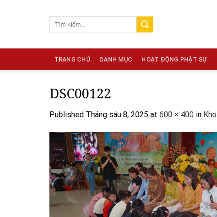
Skip
to
content
TRANG CHỦ
DANH MỤC
HOẠT ĐỘNG PHẬT SỰ
DSC00122
Published
Tháng sáu 8, 2025
at
600 × 400
in
Kho