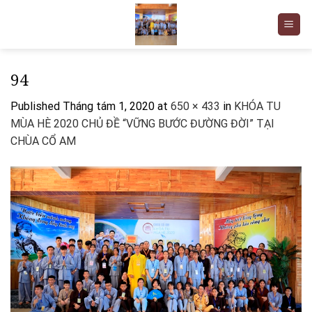
Skip
to
content
94
Published
Tháng tám 1, 2020
at
650 × 433
in
KHÓA TU
MÙA HÈ 2020 CHỦ ĐỀ “VỮNG BƯỚC ĐƯỜNG ĐỜI” TẠI
CHÙA CỔ AM