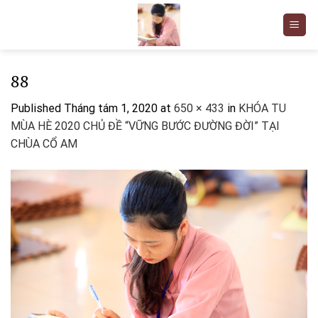
Skip
to
content
88
Published
Tháng tám 1, 2020
at
650 × 433
in
KHÓA TU
MÙA HÈ 2020 CHỦ ĐỀ “VỮNG BƯỚC ĐƯỜNG ĐỜI” TẠI
CHÙA CỔ AM