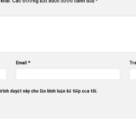
khai.
Các trường bắt buộc được đánh dấu
*
Email
*
Tr
rình duyệt này cho lần bình luận kế tiếp của tôi.