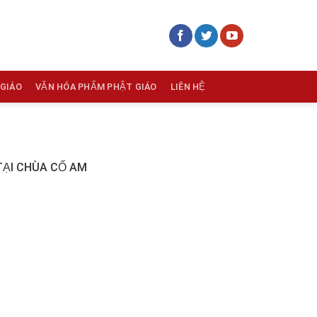
 GIÁO
VĂN HÓA PHẨM PHẬT GIÁO
LIÊN HỆ
TẠI CHÙA CỔ AM