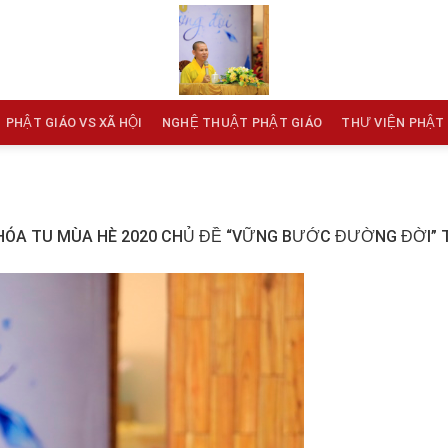
PHẬT GIÁO VS XÃ HỘI
NGHỆ THUẬT PHẬT GIÁO
THƯ VIỆN PHẬT
HÓA TU MÙA HÈ 2020 CHỦ ĐỀ “VỮNG BƯỚC ĐƯỜNG ĐỜI” 