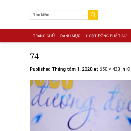
Skip
to
content
TRANG CHỦ
DANH MỤC
HOẠT ĐỘNG PHẬT SỰ
74
Published
Tháng tám 1, 2020
at
650 × 433
in
K