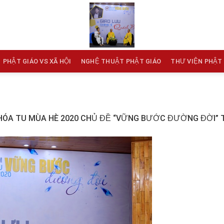
PHẬT GIÁO VS XÃ HỘI
NGHỆ THUẬT PHẬT GIÁO
THƯ VIỆN PHẬT
HÓA TU MÙA HÈ 2020 CHỦ ĐỀ “VỮNG BƯỚC ĐƯỜNG ĐỜI” 