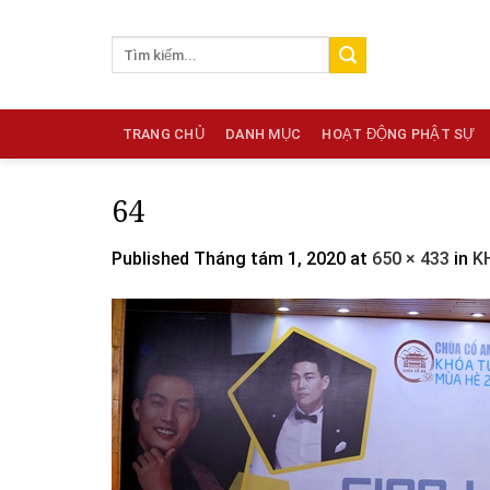
Skip
to
content
TRANG CHỦ
DANH MỤC
HOẠT ĐỘNG PHẬT SỰ
64
Published
Tháng tám 1, 2020
at
650 × 433
in
K