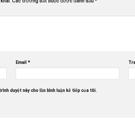
khai.
Các trường bắt buộc được đánh dấu
*
Email
*
Tr
rình duyệt này cho lần bình luận kế tiếp của tôi.