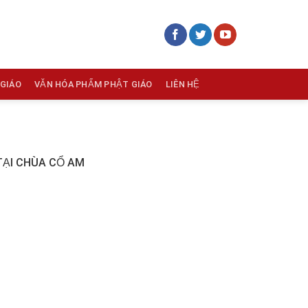
 GIÁO
VĂN HÓA PHẨM PHẬT GIÁO
LIÊN HỆ
TẠI CHÙA CỔ AM