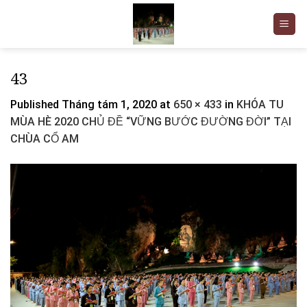
Skip
to
content
43
Published
Tháng tám 1, 2020
at
650 × 433
in
KHÓA TU
MÙA HÈ 2020 CHỦ ĐỀ “VỮNG BƯỚC ĐƯỜNG ĐỜI” TẠI
CHÙA CỔ AM