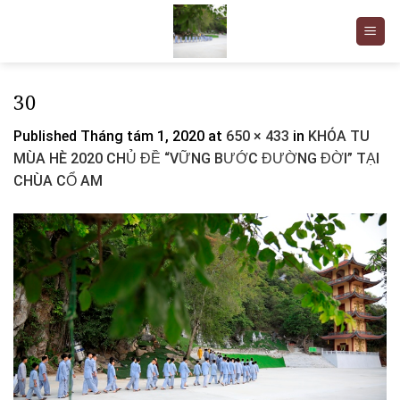
Skip
to
content
30
Published
Tháng tám 1, 2020
at
650 × 433
in
KHÓA TU
MÙA HÈ 2020 CHỦ ĐỀ “VỮNG BƯỚC ĐƯỜNG ĐỜI” TẠI
CHÙA CỔ AM