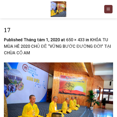
Skip
to
content
17
Published
Tháng tám 1, 2020
at
650 × 433
in
KHÓA TU
MÙA HÈ 2020 CHỦ ĐỀ “VỮNG BƯỚC ĐƯỜNG ĐỜI” TẠI
CHÙA CỔ AM