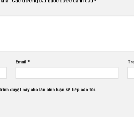
khai.
Các trường bắt buộc được đánh dấu
*
Email
*
Tr
rình duyệt này cho lần bình luận kế tiếp của tôi.