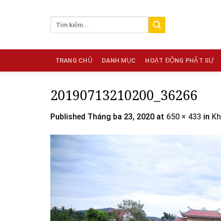
Skip
to
content
TRANG CHỦ
DANH MỤC
HOẠT ĐỘNG PHẬT SỰ
20190713210200_36266
Published
Tháng ba 23, 2020
at
650 × 433
in
Kh