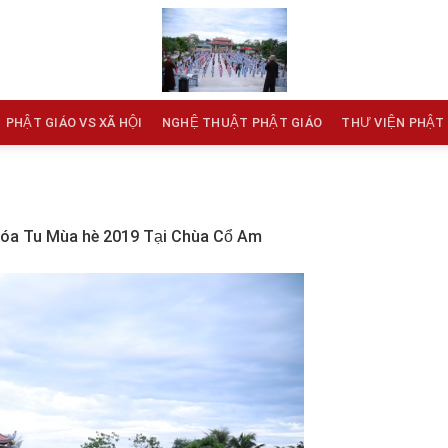
PHẬT GIÁO VS XÃ HỘI
NGHỆ THUẬT PHẬT GIÁO
THƯ VIỆN PHẬT
óa Tu Mùa hè 2019 Tại Chùa Cổ Am