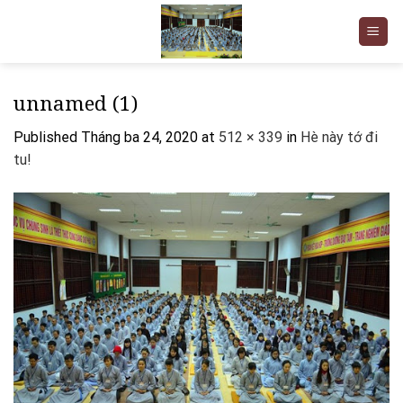
Skip
to
content
unnamed (1)
Published
Tháng ba 24, 2020
at
512 × 339
in
Hè này tớ đi
tu!