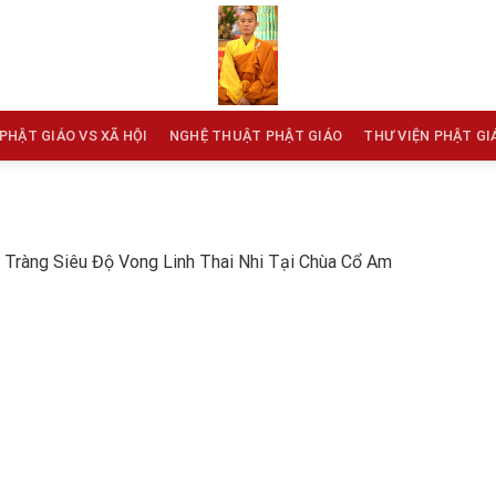
PHẬT GIÁO VS XÃ HỘI
NGHỆ THUẬT PHẬT GIÁO
THƯ VIỆN PHẬT GI
 Tràng Siêu Độ Vong Linh Thai Nhi Tại Chùa Cổ Am