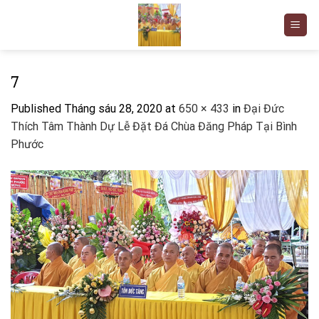
Skip
to
content
7
Published
Tháng sáu 28, 2020
at
650 × 433
in
Đại Đức
Thích Tâm Thành Dự Lễ Đặt Đá Chùa Đăng Pháp Tại Bình
Phước