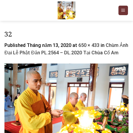
Skip
to
content
32
Published
Tháng năm 13, 2020
at
650 × 433
in
Chùm Ảnh
Đại Lễ Phật Đản PL.2564 – DL.2020 Tại Chùa Cổ Am