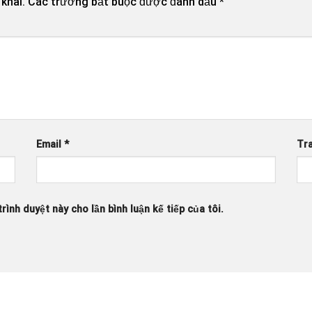
khai.
Các trường bắt buộc được đánh dấu
*
Email
*
Tr
rình duyệt này cho lần bình luận kế tiếp của tôi.