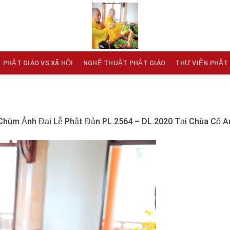
PHẬT GIÁO VS XÃ HỘI
NGHỆ THUẬT PHẬT GIÁO
THƯ VIỆN PHẬT
Chùm Ảnh Đại Lễ Phật Đản PL.2564 – DL.2020 Tại Chùa Cổ 