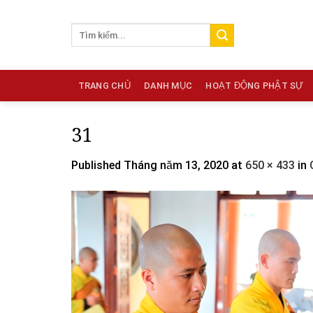
Skip
to
content
TRANG CHỦ
DANH MỤC
HOẠT ĐỘNG PHẬT SỰ
31
Published
Tháng năm 13, 2020
at
650 × 433
in