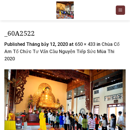
Skip
to
content
_60A2522
Published
Tháng bảy 12, 2020
at
650 × 433
in
Chùa Cổ
Am Tổ Chức Tư Vấn Cầu Nguyện Tiếp Sức Mùa Thi
2020