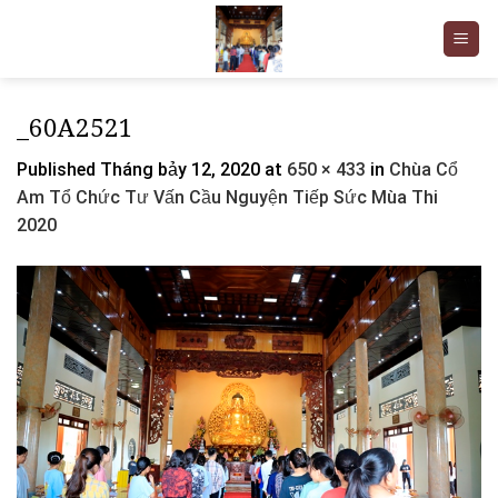
Skip
to
content
_60A2521
Published
Tháng bảy 12, 2020
at
650 × 433
in
Chùa Cổ
Am Tổ Chức Tư Vấn Cầu Nguyện Tiếp Sức Mùa Thi
2020