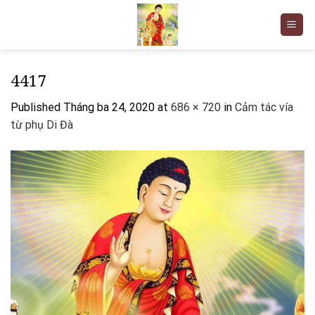
Skip
to
content
4417
Published
Tháng ba 24, 2020
at
686 × 720
in
Cảm tác vía
từ phụ Di Đà