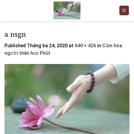
Skip
to
content
a nsgn
Published
Tháng ba 24, 2020
at
640 × 426
in
Cảm hóa
người thân học Phật