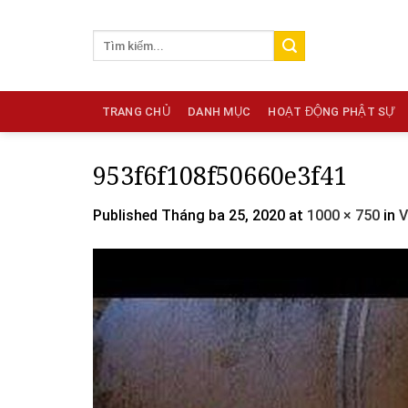
Skip
to
content
TRANG CHỦ
DANH MỤC
HOẠT ĐỘNG PHẬT SỰ
953f6f108f50660e3f41
Published
Tháng ba 25, 2020
at
1000 × 750
in
V