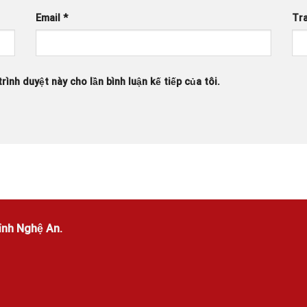
Email
*
Tr
rình duyệt này cho lần bình luận kế tiếp của tôi.
ỉnh Nghệ An.