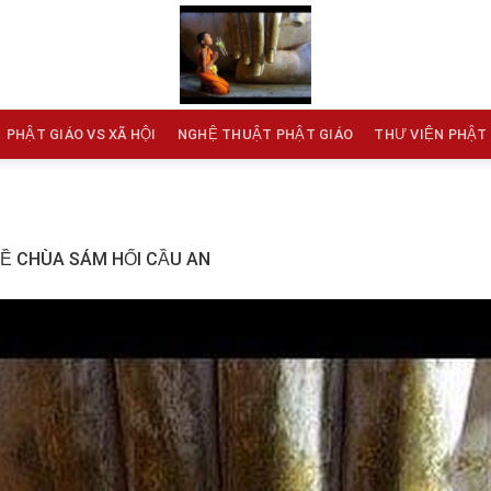
PHẬT GIÁO VS XÃ HỘI
NGHỆ THUẬT PHẬT GIÁO
THƯ VIỆN PHẬT
Ề CHÙA SÁM HỐI CẦU AN