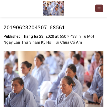
Skip
to
content
20190623204307_68561
Published
Tháng ba 23, 2020
at
650 × 433
in
Tu Một
Ngày Lần Thứ 3 năm Kỷ Hợi Tại Chùa Cổ Am