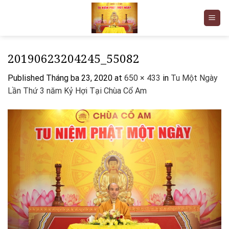
Skip
to
content
20190623204245_55082
Published
Tháng ba 23, 2020
at
650 × 433
in
Tu Một Ngày
Lần Thứ 3 năm Kỷ Hợi Tại Chùa Cổ Am