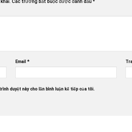
khai.
Các trường bắt buộc được đánh dấu
*
Email
*
Tr
rình duyệt này cho lần bình luận kế tiếp của tôi.