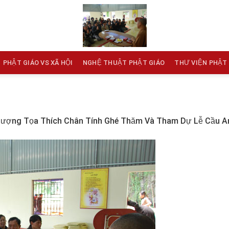
PHẬT GIÁO VS XÃ HỘI
NGHỆ THUẬT PHẬT GIÁO
THƯ VIỆN PHẬT
ượng Tọa Thích Chân Tính Ghé Thăm Và Tham Dự Lễ Cầu 