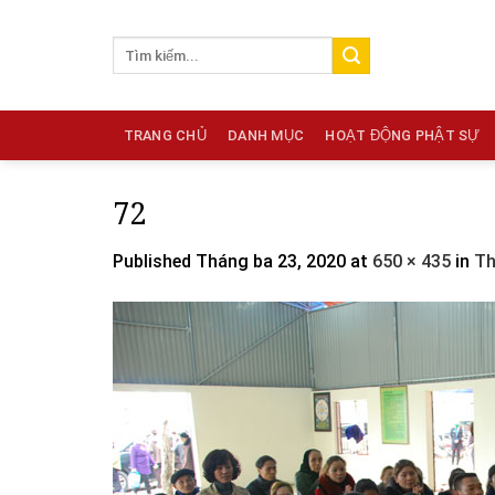
Skip
to
content
TRANG CHỦ
DANH MỤC
HOẠT ĐỘNG PHẬT SỰ
72
Published
Tháng ba 23, 2020
at
650 × 435
in
Th