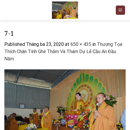
Skip
to
content
7-1
Published
Tháng ba 23, 2020
at
650 × 435
in
Thượng Tọa
Thích Chân Tính Ghé Thăm Và Tham Dự Lễ Cầu An Đầu
Năm