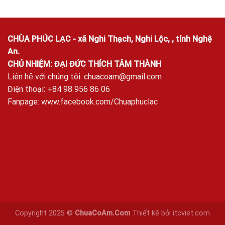
CHÙA PHÚC LẠC - xã Nghi Thạch, Nghi Lộc, , tỉnh Nghệ
An.
CHỦ NHIỆM: ĐẠI ĐỨC THÍCH TÂM THÀNH
Liên hệ với chúng tôi:
chuacoam@gmail.com
Điện thoại: +84 98 956 86 06
Fanpage:
www.facebook.com/Chuaphuclac
Copyright 2025 ©
ChuaCoAm.Com
Thiết kế bởi
itcviet.com