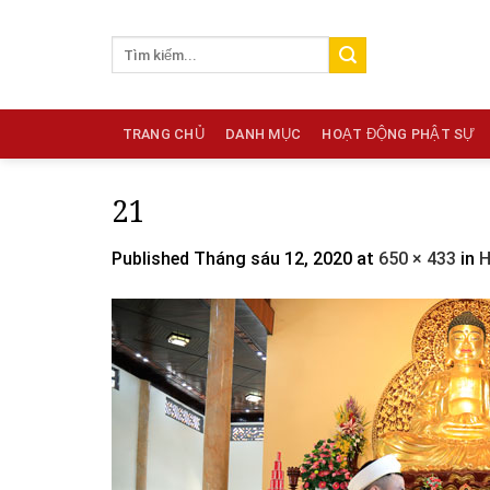
Skip
to
content
TRANG CHỦ
DANH MỤC
HOẠT ĐỘNG PHẬT SỰ
21
Published
Tháng sáu 12, 2020
at
650 × 433
in
H