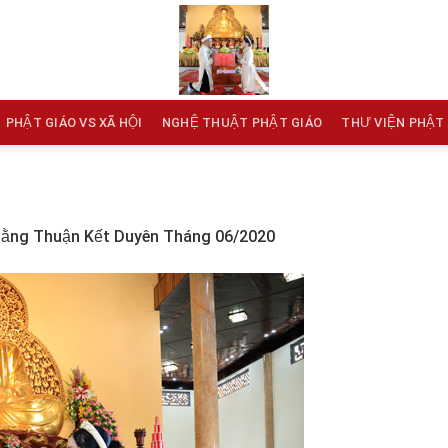
PHẬT GIÁO VS XÃ HỘI
NGHỆ THUẬT PHẬT GIÁO
THƯ VIỆN PHẬT
ằng Thuận Kết Duyên Tháng 06/2020