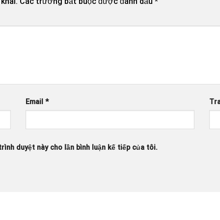
khai.
Các trường bắt buộc được đánh dấu
*
Email
*
Tr
rình duyệt này cho lần bình luận kế tiếp của tôi.