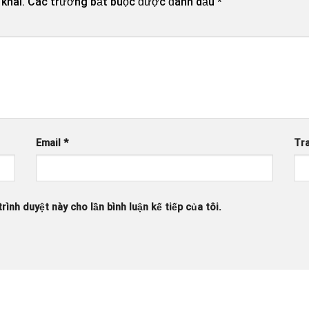
khai.
Các trường bắt buộc được đánh dấu
*
Email
*
Tr
rình duyệt này cho lần bình luận kế tiếp của tôi.