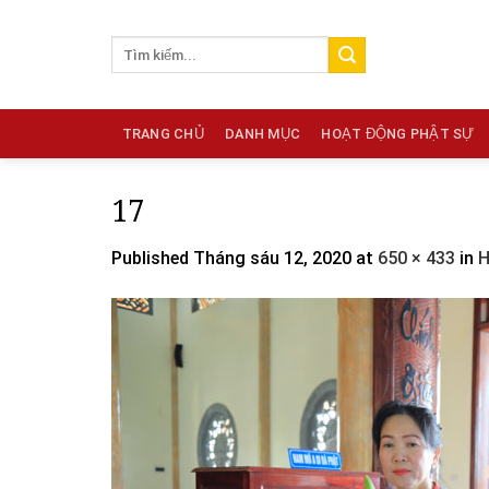
Skip
to
content
TRANG CHỦ
DANH MỤC
HOẠT ĐỘNG PHẬT SỰ
17
Published
Tháng sáu 12, 2020
at
650 × 433
in
H