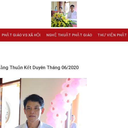
PHẬT GIÁO VS XÃ HỘI
NGHỆ THUẬT PHẬT GIÁO
THƯ VIỆN PHẬT
ằng Thuận Kết Duyên Tháng 06/2020