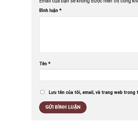
Email của bạn sẽ không được hiển thị công kha
Bình luận
*
Tên
*
Lưu tên của tôi, email, và trang web trong t