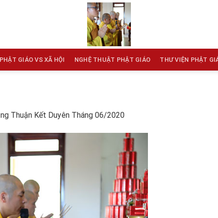
PHẬT GIÁO VS XÃ HỘI
NGHỆ THUẬT PHẬT GIÁO
THƯ VIỆN PHẬT GI
ng Thuận Kết Duyên Tháng 06/2020