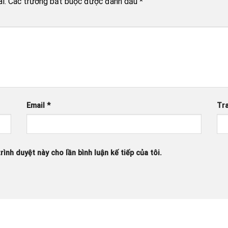
i.
Các trường bắt buộc được đánh dấu
*
Email
*
Tr
rình duyệt này cho lần bình luận kế tiếp của tôi.