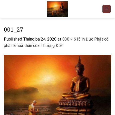
Skip
to
content
001_27
Published
Tháng ba 24, 2020
at
830 × 615
in
Đức Phật có
phải là hóa thân của Thượng Đế?