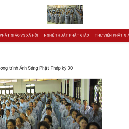
PHẬT GIÁO VS XÃ HỘI
NGHỆ THUẬT PHẬT GIÁO
THƯ VIỆN PHẬT GI
ơng trình Ánh Sáng Phật Pháp kỳ 30