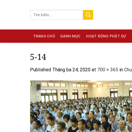
Skip
to
content
TRANG CHỦ
DANH MỤC
HOẠT ĐỘNG PHẬT SỰ
5-14
Published
Tháng ba 24, 2020
at
700 × 365
in
Chư