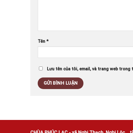
Tên
*
Lưu tên của tôi, email, và trang web trong t
CHÙA PHÚC LẠC - xã Nghi Thạch, Nghi Lộc, , t