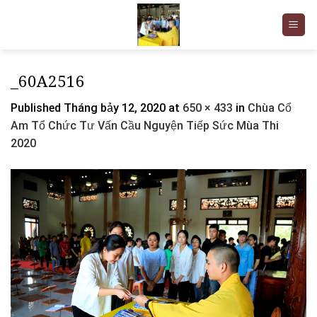
Skip
to
content
_60A2516
Published
Tháng bảy 12, 2020
at
650 × 433
in
Chùa Cổ
Am Tổ Chức Tư Vấn Cầu Nguyện Tiếp Sức Mùa Thi
2020