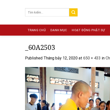
Skip
to
content
TRANG CHỦ
DANH MỤC
HOẠT ĐỘNG PHẬT SỰ
_60A2503
Published
Tháng bảy 12, 2020
at
650 × 433
in
Ch