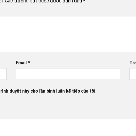
i.
Các trường bắt buộc được đánh dấu
*
Email
*
Tr
rình duyệt này cho lần bình luận kế tiếp của tôi.