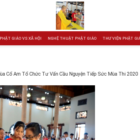
PHẬT GIÁO VS XÃ HỘI
NGHỆ THUẬT PHẬT GIÁO
THƯ VIỆN PHẬT GI
ùa Cổ Am Tổ Chức Tư Vấn Cầu Nguyện Tiếp Sức Mùa Thi 2020