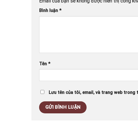
Email của bạn sẽ không được hiển thị công kha
Bình luận
*
Tên
*
Lưu tên của tôi, email, và trang web trong t