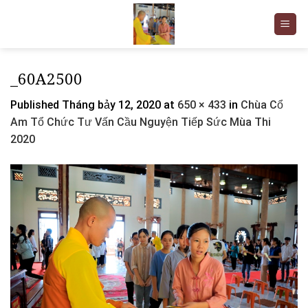
Skip
to
content
_60A2500
Published
Tháng bảy 12, 2020
at
650 × 433
in
Chùa Cổ
Am Tổ Chức Tư Vấn Cầu Nguyện Tiếp Sức Mùa Thi
2020