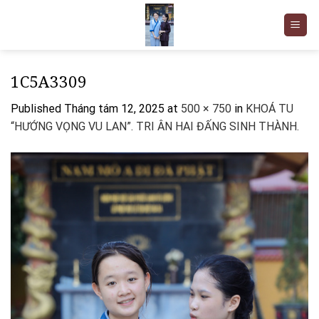
Skip
to
content
1C5A3309
Published
Tháng tám 12, 2025
at
500 × 750
in
KHOÁ TU
“HƯỚNG VỌNG VU LAN”. TRI ÂN HAI ĐẤNG SINH THÀNH.