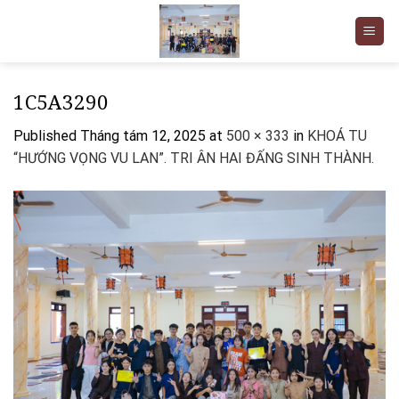
Skip
to
content
1C5A3290
Published
Tháng tám 12, 2025
at
500 × 333
in
KHOÁ TU
“HƯỚNG VỌNG VU LAN”. TRI ÂN HAI ĐẤNG SINH THÀNH.