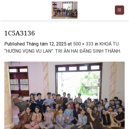
Skip
to
content
1C5A3136
Published
Tháng tám 12, 2025
at
500 × 333
in
KHOÁ TU
“HƯỚNG VỌNG VU LAN”. TRI ÂN HAI ĐẤNG SINH THÀNH.