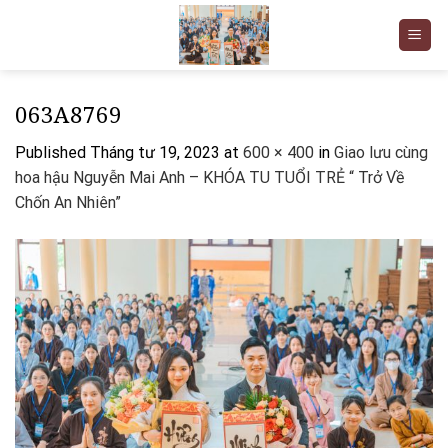
Skip
to
content
063A8769
Published
Tháng tư 19, 2023
at
600 × 400
in
Giao lưu cùng
hoa hậu Nguyễn Mai Anh – KHÓA TU TUỔI TRẺ “ Trở Về
Chốn An Nhiên”