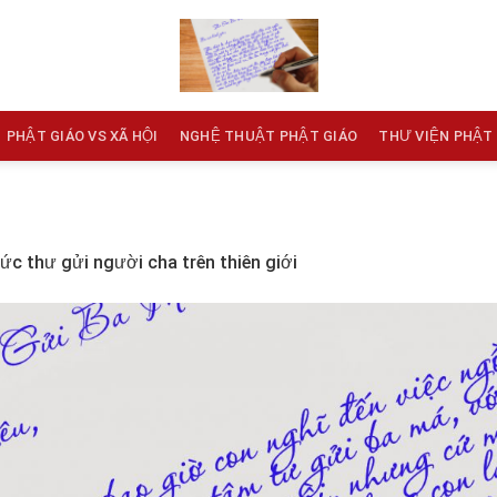
PHẬT GIÁO VS XÃ HỘI
NGHỆ THUẬT PHẬT GIÁO
THƯ VIỆN PHẬT
ức thư gửi người cha trên thiên giới