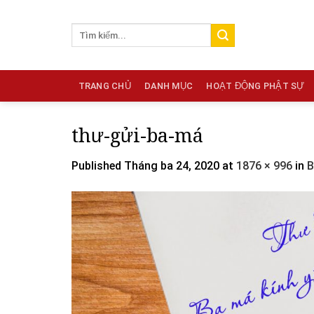
Skip
to
content
TRANG CHỦ
DANH MỤC
HOẠT ĐỘNG PHẬT SỰ
thư-gửi-ba-má
Published
Tháng ba 24, 2020
at
1876 × 996
in
B